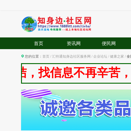
首页
资讯网
便民网
您的位置：
首页
/
汇特通知身边社区服务网
/
企业论坛
/
健康之家
/
全
，找信息不再辛苦，人人参