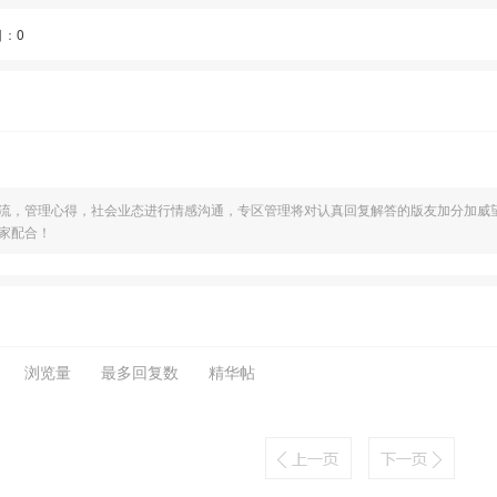
日：
0
流，管理心得，社会业态进行情感沟通，专区管理将对认真回复解答的版友加分加威
家配合！
浏览量
最多回复数
精华帖