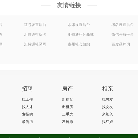
友情链接
台
红包设置后台
水印设置后台
域名设置后台
卷
汇特通打折卡
汇特通积分商城
微信开放平台
网
汇特通社区网
贵州社会组织
百度品牌词
招聘
房产
相亲
找工作
新楼盘
找男友
找人才
出租房
找女友
发招聘
二手房
来加入
录简历
发房源
找红娘