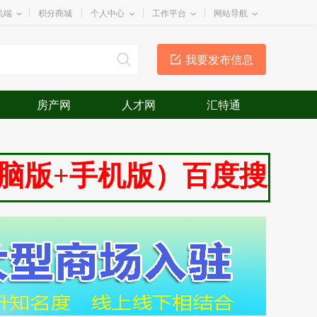
机端
积分商城
个人中心
工作平台
网站导航
我要发布信息
房产网
人才网
汇特通
机版）百度搜查找+（公众