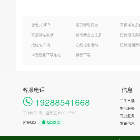
变色龙APP
黄页管理后台
黄页域名后
百度网站收录
黔南新企业注册
汇特通优惠
抢红包广场
在线报名活动
汇特通相亲
抖音视频下载地址
抖音下载
客服电话
信息
19288541668
二手市场
生活服务
工作时间 周一至周五 8:00-17:30
商业服务
客服QQ
发布信息