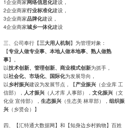
1企业商家
建设，
网络信息化
2企业商家
建设，
行业标准化
3企业商家
建设，
品牌化
4企业商家
建设
城乡一体化
三、公司奉行【
】为管理对象：
三大用人机制
【
专业人做专业事、本地人做本地事、熟人做熟
】。
事
以
为抓手，
技术创新、管理创新、商业模式创新
以
为发展导向，
社会化、市场化、国际化
以
建设为发展节点，【
（企业库 工
乡村振兴
产业振兴
信部），
（人才库 人事部），
（文
人才振兴
文化振兴
化业 宣传部），
（生态美 林草部），
生态振兴
组织振
（乡贤会）】
兴
四、【汇特通大数据网】和【知身边乡村购物】百姓