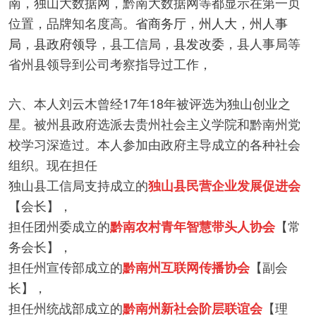
南，独山大数据网，黔南大数据网等都显示在第一页
位置，品牌知名度高。
省商务厅
，
州人大，州人事
局
，
县政府领导
，县工信局，
县发改委
，县人事局等
省州县领导到公司考察指导过工作，
六、本人刘云木曾经17年18年被评选为独山创业之
星。被州县政府选派去贵州社会主义学院和黔南州党
校学习深造过。本人参加由政府主导成立的各种社会
组织。现在担任
独山县工信局支持成立的
独山县民营企业发展促进会
【会长】，
担任团州委成立的
【常
黔南农村青年智慧带头人协会
务会长】，
担任州宣传部成立的
【副会
黔南州互联网传播协会
长】，
担任州统战部成立的
【理
黔南州新社会阶层联谊会