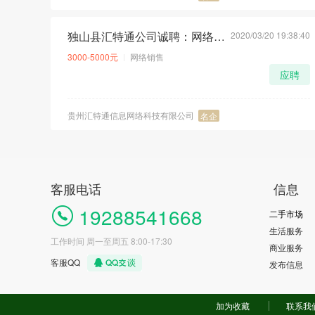
独山县汇特通公司诚聘：网络销售 经验不限
2020/03/20 19:38:40
荐
急
3000-5000元
网络销售
应聘
贵州汇特通信息网络科技有限公司
名企
客服电话
信息
19288541668
二手市场
生活服务
工作时间 周一至周五 8:00-17:30
商业服务
客服QQ
发布信息
加为收藏
联系我