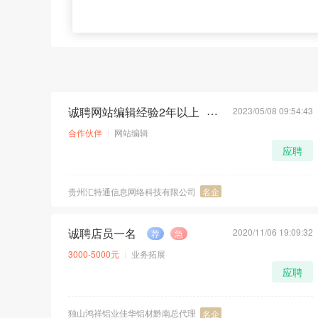
诚聘网站编辑经验2年以上
2023/05/08 09:54:43
荐
急
合作伙伴
网站编辑
应聘
贵州汇特通信息网络科技有限公司
名企
诚聘店员一名
2020/11/06 19:09:32
荐
急
3000-5000元
业务拓展
应聘
独山鸿祥铝业佳华铝材黔南总代理
名企