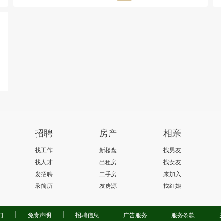
招聘
房产
相亲
找工作
新楼盘
找男友
找人才
出租房
找女友
发招聘
二手房
来加入
录简历
发房源
找红娘
们
免责声明
招聘信息
广告服务
服务条款