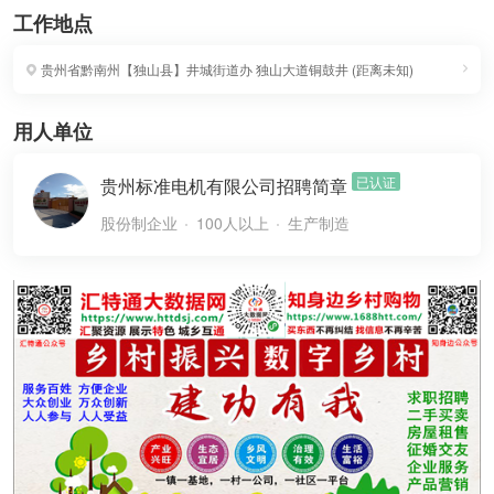
工作地点
贵州省黔南州【独山县】井城街道办
独山大道铜鼓井
(
距离未知
)
用人单位
已认证
贵州标准电机有限公司招聘简章
股份制企业
100人以上
生产制造