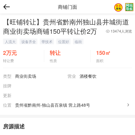
商铺门面
【旺铺转让】贵州省黔南州独山县井城街道
商业街卖场商铺150平转让价2万
13474人浏览
人流大
设备齐全
带技术
位置好
临街
2
万元
转让
150
㎡
转让费
性质
面积
类型
商业街卖场
营业
酒楼餐饮
挂牌
更新
位置
贵州省黔南州-独山县百泉镇
营上路48号
房源描述